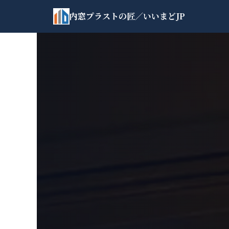
内
内窓プラストの匠
／いいまどJP
容
を
ス
キ
ッ
プ