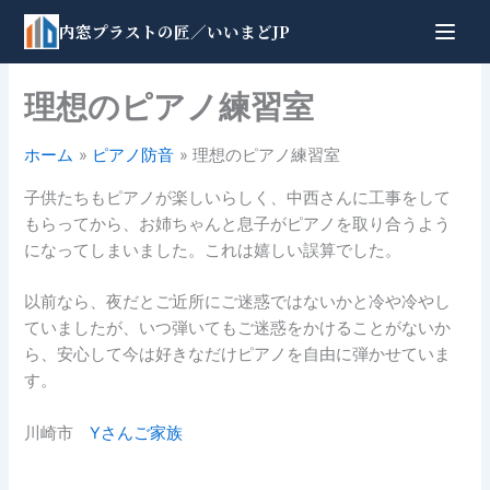
内
内窓プラストの匠
／いいまどJP
容
を
ス
理想のピアノ練習室
キ
ッ
ホーム
ピアノ防音
理想のピアノ練習室
プ
子供たちもピアノが楽しいらしく、中西さんに工事をして
もらってから、お姉ちゃんと息子がピアノを取り合うよう
になってしまいました。これは嬉しい誤算でした。
以前なら、夜だとご近所にご迷惑ではないかと冷や冷やし
ていましたが、いつ弾いてもご迷惑をかけることがないか
ら、安心して今は好きなだけピアノを自由に弾かせていま
す。
川崎市
Yさんご家族