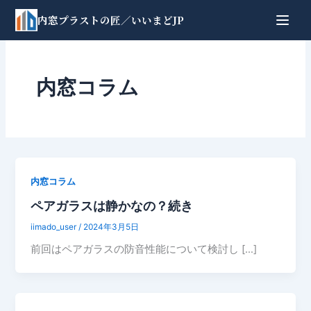
内
内窓プラストの匠
／いいまどJP
容
を
ス
キ
内窓コラム
ッ
プ
内窓コラム
ペアガラスは静かなの？続き
iimado_user
/
2024年3月5日
前回はペアガラスの防音性能について検討し […]